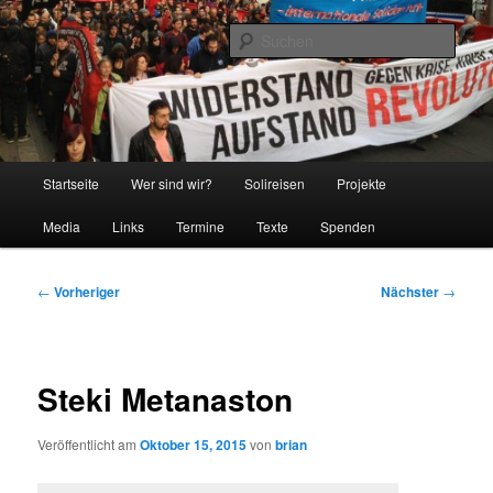
Zum
Gegen Spardiktate und Nationalismus – Solidaritätsreisen nach
Griechenland
primären
Such
Inhalt
springen
one struggle one fight
Hauptmenü
Startseite
Wer sind wir?
Solireisen
Projekte
Media
Links
Termine
Texte
Spenden
Beitragsnavigation
←
Vorheriger
Nächster
→
Steki Metanaston
Veröffentlicht am
Oktober 15, 2015
von
brian