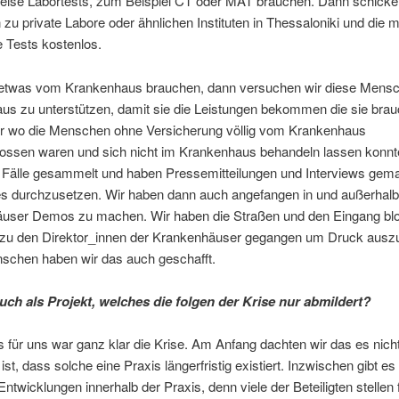
weise Labortests, zum Beispiel CT oder MAT brauchen. Dann schicken
u private Labore oder ähnlichen Instituten in Thessaloniki und die
 Tests kostenlos.
etwas vom Krankenhaus brauchen, dann versuchen wir diese Mens
us zu unterstützen, damit sie die Leistungen bekommen die sie brau
r wo die Menschen ohne Versicherung völlig vom Krankenhaus
ossen waren und sich nicht im Krankenhaus behandeln lassen konnt
e Fälle gesammelt und haben Pressemitteilungen und Interviews gem
es durchzusetzen. Wir haben dann auch angefangen in und außerhalb
user Demos zu machen. Wir haben die Straßen und den Eingang blo
 zu den Direktor_innen der Krankenhäuser gegangen um Druck ausz
nschen haben wir das auch geschafft.
euch als Projekt, welches die folgen der Krise nur abmildert?
 für uns war ganz klar die Krise. Am Anfang dachten wir das es nich
ist, dass solche eine Praxis längerfristig existiert. Inzwischen gibt e
 Entwicklungen innerhalb der Praxis, denn viele der Beteiligten stellen 