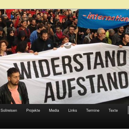
ismus – Solidaritätsreisen nach Griechenland
ne fight
Solireisen
Projekte
Media
Links
Termine
Texte