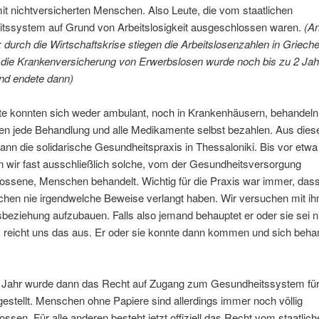
t nichtversicherten Menschen. Also Leute, die vom staatlichen
tssystem auf Grund von Arbeitslosigkeit ausgeschlossen waren.
(A
: durch die Wirtschaftskrise stiegen die Arbeitslosenzahlen in Griech
, die Krankenversicherung von
Erwerbslosen
wurde noch
bis zu
2 Jah
und endete dann)
te konnten sich weder ambulant, noch in Krankenhäusern, behandeln
en jede Behandlung und alle Medikamente selbst bezahlen. Aus diese
ann die solidarische Gesundheitspraxis in Thessaloniki. Bis vor etw
n wir fast ausschließlich solche, vom der Gesundheitsversorgung
ossene, Menschen behandelt. Wichtig für die Praxis war immer, dass
hen nie irgendwelche Beweise verlangt haben. Wir versuchen mit ih
beziehung aufzubauen. Falls also jemand behauptet er oder sie sei n
, reicht uns das aus. Er oder sie konnte dann kommen und sich beha
 Jahr wurde dann das Recht auf Zugang zum Gesundheitssystem für f
estellt. Menschen ohne Papiere sind allerdings immer noch völlig
ssen. Für alle anderen besteht jetzt offiziell das Recht vom staatlich