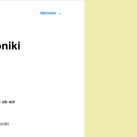
Nächster
→
niki
t ob wir
oniki