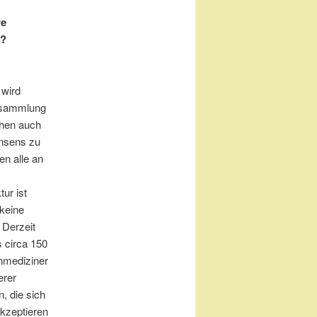
re
n?
 wird
ersammlung
chen auch
onsens zu
n alle an
ur ist
 keine
 Derzeit
s circa 150
nmediziner
erer
, die sich
kzeptieren