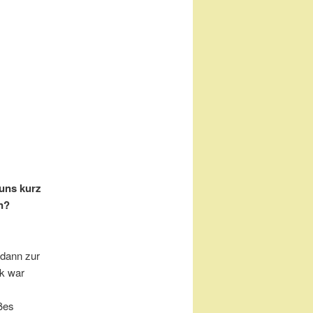
uns kurz
n?
 dann zur
ik war
ßes