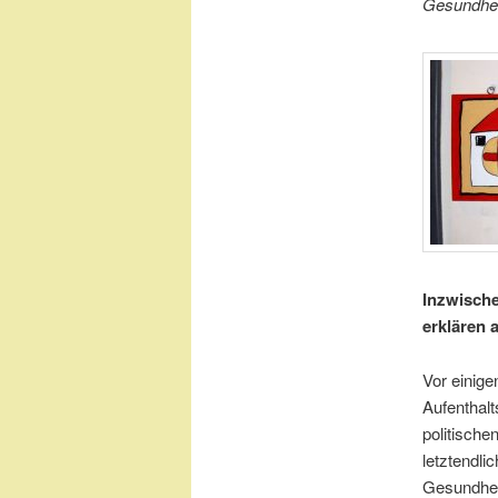
Gesundhei
Inzwische
erklären 
Vor einige
Aufenthal
politische
letztendli
Gesundheit