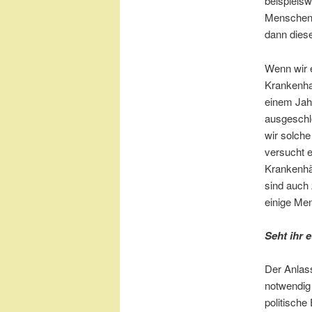
beispiels
Menschen z
dann diese
Wenn wir 
Krankenha
einem Jah
ausgeschl
wir solch
versucht 
Krankenhä
sind auch
einige Me
Seht ihr 
Der Anlass
notwendig 
politische