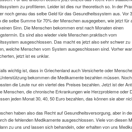
ssystem zu profitieren. Leider ist dies nur theoretisch so. In der Prax
er noch genau das selbe Geld für das Gesundheitssystem aus. Vor 
o die selbe Summe für 70% der Menschen ausgegeben, wie jetzt für a
keinen Sinn. Die Menschen bekommen erst nach Monaten einen
gstermin. Es sind also wieder viele Menschen praktisch vom
tssystem ausgeschlossen. Das macht es jetzt also sehr schwer zu
en, welche Menschen vom System ausgeschlossen sind. Vorher war
herten, jetzt ist es unklar.
lls wichtig ist, dass in Griechenland auch Versicherte oder Mensche
e Unterstützung bekommen die Medikamente bezahlen müssen. Noch
sten die Leute nur ein viertel des Preises bezahlen. Jetzt ist der Ante
ele Menschen, die chronische Erkrankungen wie Herzprobleme oder 
ssen jeden Monat 30, 40, 50 Euro bezahlen, das können sie aber nic
schen haben also das Recht auf Gesundheitsversorgung, aber in de
durch die fehlenden Medikamente ausgeschlossen. Viele von diesen
nn zu uns und lassen sich behandeln, oder erhalten von uns Medik