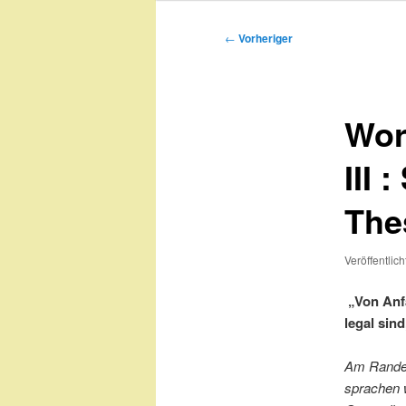
Beitragsnavigation
←
Vorheriger
Wor
III 
The
Veröffentlic
„Von Anfa
legal sin
Am Rande 
sprachen w