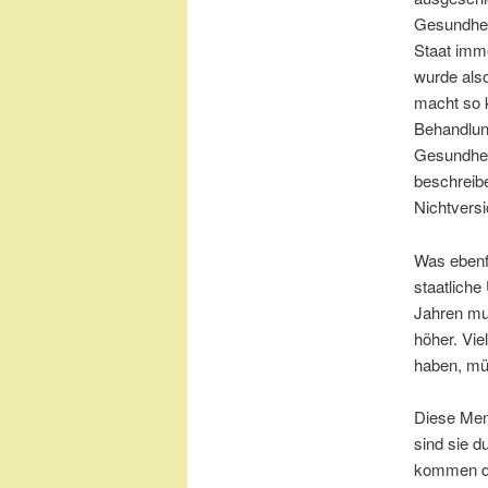
Gesundheit
Staat imm
wurde als
macht so 
Behandlun
Gesundhei
beschreib
Nichtversic
Was ebenfa
staatlich
Jahren mus
höher. Vi
haben, mü
Diese Men
sind sie 
kommen da