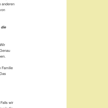
n anderen
 von
 die
 Wir
. Genau
pen.
 Familie
 Das
Falls wir