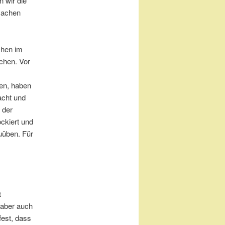
 wir die
 machen
chen im
chen. Vor
en, haben
acht und
 der
ckiert und
uüben. Für
t
s aber auch
fest, dass