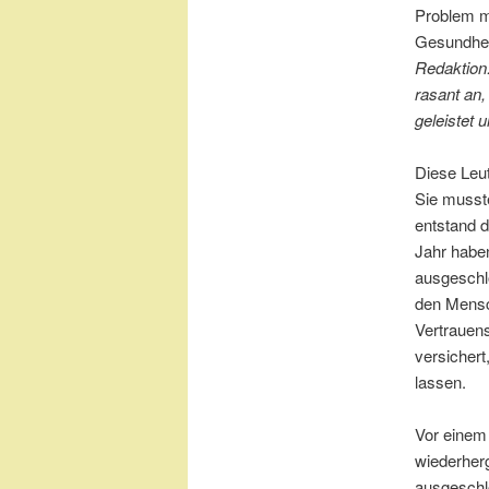
Problem mi
Gesundhei
Redaktion
rasant an
geleistet 
Diese Leu
Sie musst
entstand d
Jahr habe
ausgeschl
den Mensc
Vertrauens
versichert
lassen.
Vor einem
wiederherg
ausgeschlo