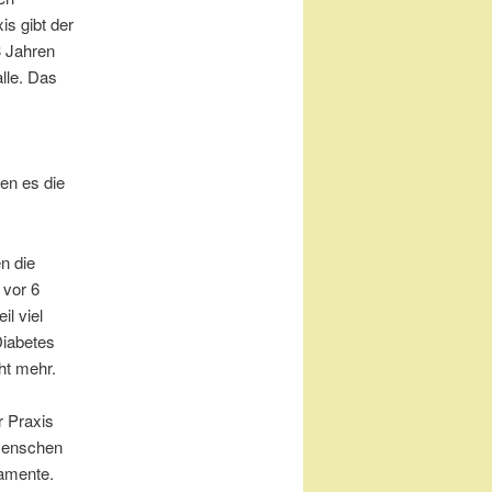
is gibt der
3 Jahren
lle. Das
en es die
n die
 vor 6
il viel
Diabetes
ht mehr.
r Praxis
 Menschen
amente.