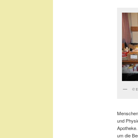
© E
Menschen.
und Physio
Apotheke.
um die Be