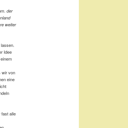
nm.
der
enland
re weiter
 lassen.
r Idee
a einem
 wir von
nen eine
icht
ndeln
ast alle
en